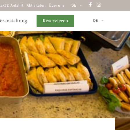
akt & Anfahrt
Aktivitäten
Über uns
DE
DE
Veranstaltung
Reservieren