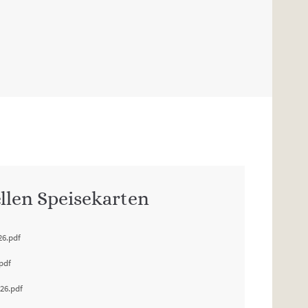
llen Speisekarten
26.pdf
pdf
26.pdf