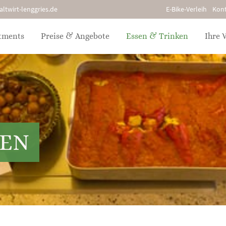
ltwirt-lenggries.de
E-Bike-Verleih
Kont
tments
Preise & Angebote
Essen & Trinken
Ihre 
KEN